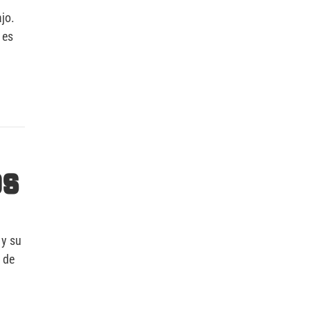
jo.
 es
os
 y su
e de