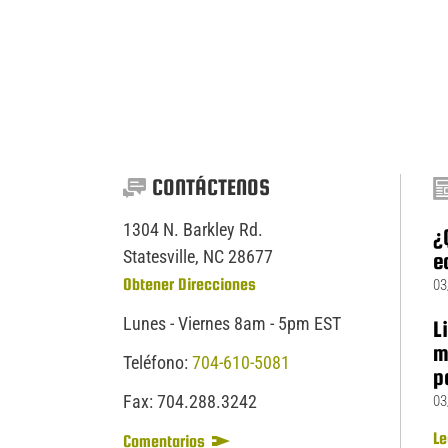
CONTÁCTENOS
1304 N. Barkley Rd.
¿
Statesville, NC 28677
e
Obtener Direcciones
03
Lunes - Viernes 8am - 5pm EST
L
m
Teléfono:
704-610-5081
p
Fax:
704.
288.
3242
03
Le
Comentarios