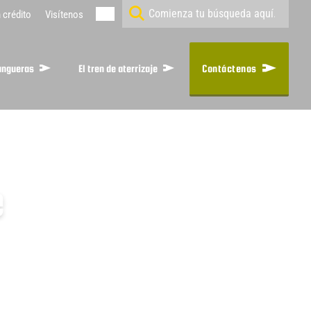
n crédito
Visítenos
angueras
El tren de aterrizaje
Contáctenos
e