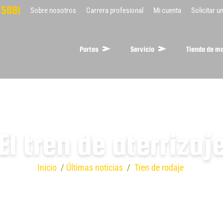
5081
Sobre nosotros
Carrera profesional
Mi cuenta
Solicitar u
Partes
Servicio
Tienda de m
El tren de aterrizaj
Inicio
/
Últimas noticias
/
Tren de rodaje