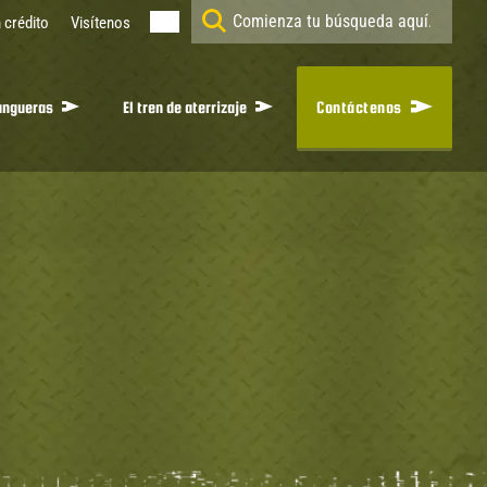
n crédito
Visítenos
angueras
El tren de aterrizaje
Contáctenos