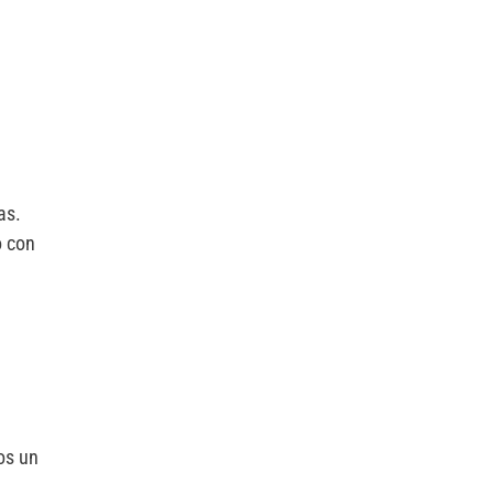
as.
o con
os un