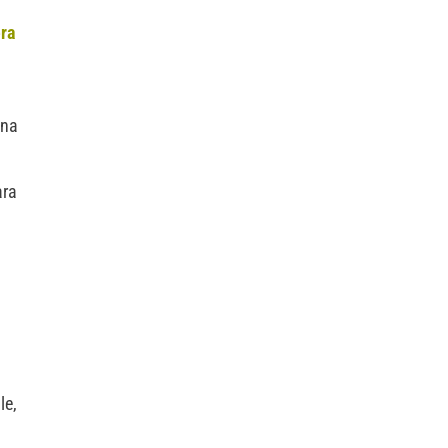
era
una
ra
le,