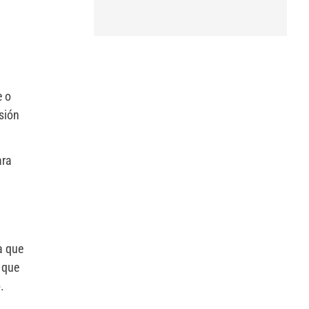
e o
sión
ara
a que
 que
.