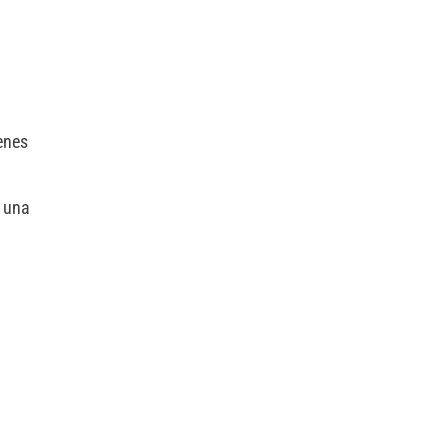
enes
s una