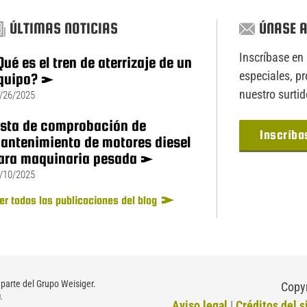
ÚLTIMAS NOTICIAS
ÚNASE A
Inscríbase en 
Qué es el tren de aterrizaje de un
especiales, p
quipo?
nuestro surti
/26/2025
ista de comprobación de
Inscríba
antenimiento de motores diesel
ara maquinaria pesada
/10/2025
er todas las publicaciones del blog
parte del Grupo Weisiger.
Copyr
.
Aviso legal
|
Créditos del s