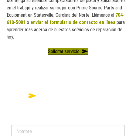
Mantenga su esencial compactadores de placa y apisonadores
en el trabajo y realizar su mejor con Prime Source Parts and
Equipment en Statesville, Carolina del Norte. Llámenos al
704-
610-5081
o
enviar el formulario de contacto en línea
para
aprender más acerca de nuestros servicios de reparación de
hoy.
Solicitar servicio
¿Listo para poner en marcha su compactador de
placas?
Nombre de pila*