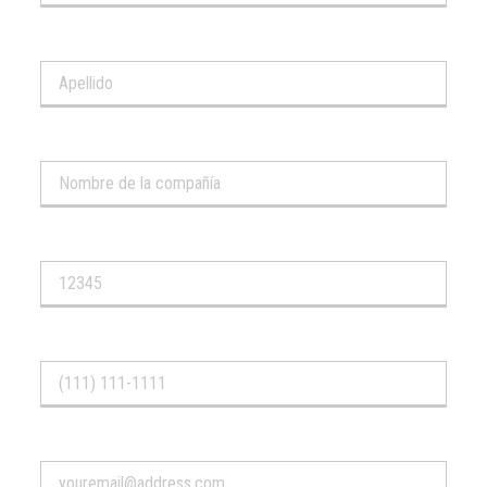
Apellido*
Compañía...
Código postal*
Número de teléfono*
Correo electrónico*.